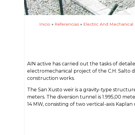
Inicio
»
Referencias
»
Electric And Mechanical
AIN active has carried out the tasks of deta
electromechanical project of the C.H. Salto de
construction works.
The San Xusto weir is a gravity-type structur
meters. The diversion tunnel is 1.995,00 met
14 MW, consisting of two vertical-axis Kaplan 