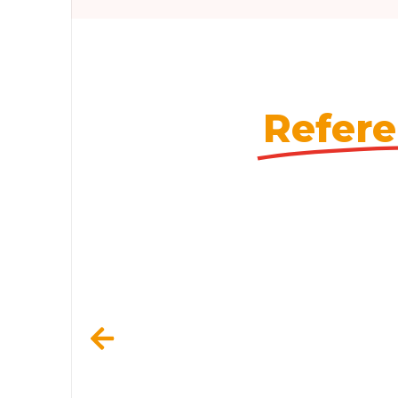
Refere
La 