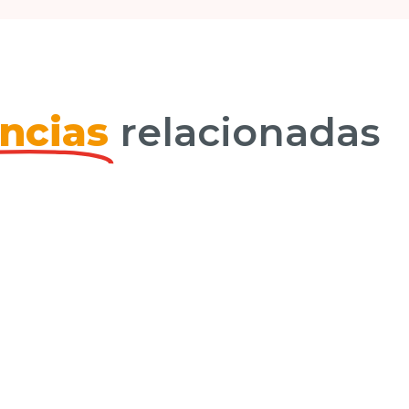
ncias
relacionadas
Femosa substation 220 kV