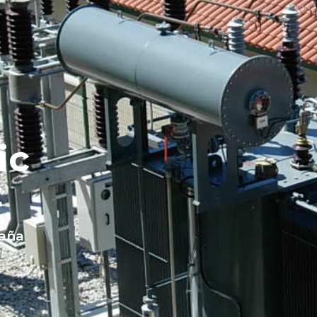
ic
t
paña