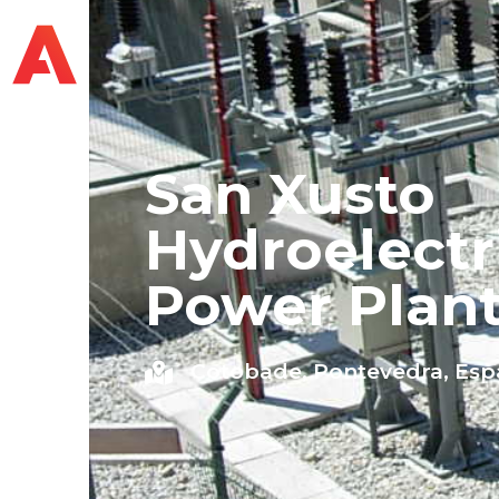
San Xusto
Hydroelectr
Power Plan
Cotobade, Pontevedra, Es