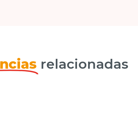
ncias
relacionadas
ng in the Southern Zone – Galicia C