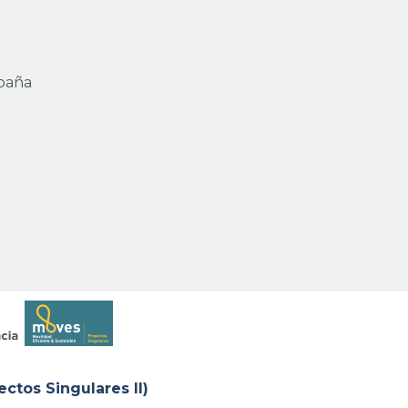
spaña
os Singulares II)