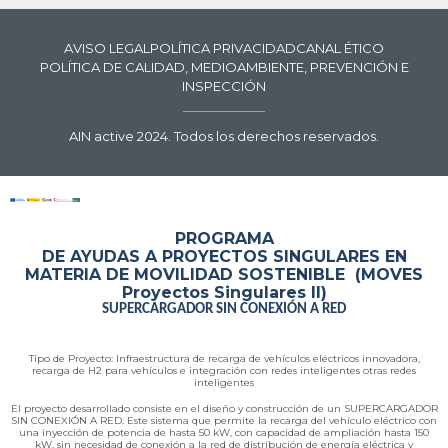
AVISO LEGAL
POLÍTICA PRIVACIDAD
CANAL ÉTICO
POLÍTICA DE CALIDAD, MEDIOAMBIENTE, PREVENCIÓN E
INSPECCIÓN
AIN active 2024. Todos los derechos reservados.
PROGRAMA
DE AYUDAS A PROYECTOS SINGULARES EN
MATERIA DE MOVILIDAD SOSTENIBLE (MOVES
Proyectos Singulares II)
SUPERCARGADOR SIN CONEXIÓN A RED
Tipo de Proyecto:
Infraestructura de recarga de vehículos
eléctricos innovadora,
recarga de H2
para vehículos e integración con redes
inteligentes otras redes
inteligentes
El proyecto desarrollado consiste en el diseño y construcción de un
SUPERCARGADOR
SIN CONEXIÓN A RED. Este sistema que permite la recarga del vehículo eléctrico con
una inyección de potencia de hasta 50 kW, con capacidad de ampliación hasta 150
kW, sin necesidad de conexión a la red de distribución de energía eléctrica y