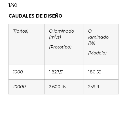
1/40
CAUDALES DE DISEÑO
T(años)
Q laminado
Q
3
(
m
/s)
laminado
(l
/s)
(Prototipo)
(Modelo)
1000
1.827,51
180,59
10000
2.600,16
259,9